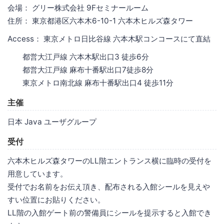
会場： グリー株式会社 9Fセミナールーム
住所： 東京都港区六本木6-10-1 六本木ヒルズ森タワー
Access： 東京メトロ日比谷線 六本木駅コンコースにて直結
都営大江戸線 六本木駅出口3 徒歩6分
都営大江戸線 麻布十番駅出口7徒歩8分
東京メトロ南北線 麻布十番駅出口4 徒歩11分
主催
日本 Java ユーザグループ
受付
六本木ヒルズ森タワーのLL階エントランス横に臨時の受付を
用意しています。
受付でお名前をお伝え頂き、配布される入館シールを見えや
すい位置にお貼りください。
LL階の入館ゲート前の警備員にシールを提示すると入館でき