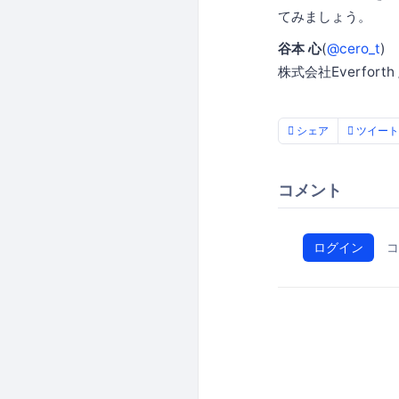
てみましょう。
谷本 心
(
@cero_t
)
株式会社Everforth /
シェア
ツイート
コメント
ログイン
コ