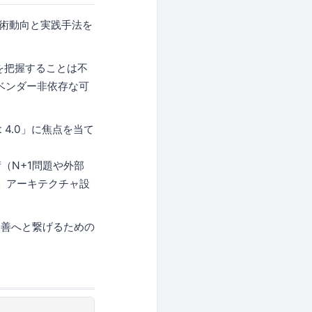
の技術動向と実践手法を
を把握することは不
がベンダー非依存な可
t 4.0」に焦点を当て
用術（N+1問題や外部
離する」アーキテクチャ設
改善へと繋げるための