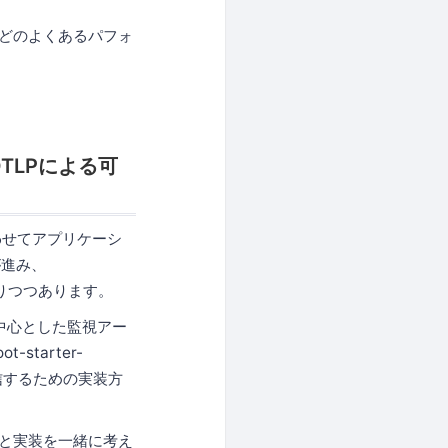
しなどのよくあるパフォ
とOTLPによる可
わせてアプリケーシ
が進み、
なりつつあります。
orを中心とした監視アー
starter-
送信するための実装方
計と実装を一緒に考え