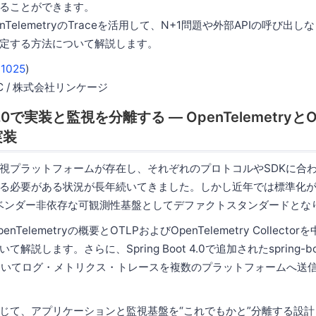
ることができます。
TelemetryのTraceを活用して、N+1問題や外部APIの呼び出
定する方法について解説します。
i1025
)
 LLC / 株式会社リンケージ
ot 4.0で実装と監視を分離する — OpenTelemetry
実装
視プラットフォームが存在し、それぞれのプロトコルやSDKに合
る必要がある状況が長年続いてきました。しかし近年では標準化
tryがベンダー非依存な可観測性基盤としてデファクトスタンダードと
Telemetryの概要とOTLPおよびOpenTelemetry Collect
説します。さらに、Spring Boot 4.0で追加されたspring-boot-
tryを用いてログ・メトリクス・トレースを複数のプラットフォームへ
じて、アプリケーションと監視基盤を“これでもかと”分離する設