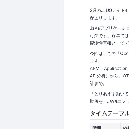
2月のJJUGナイト
深掘りします。
Javaアプリケー
可欠です。近年では特
観測性基盤としてデ
今回は、この「Open
ます。
APM（Applicat
API分析）から、OT
計まで。
「とりあえず動いて
勘所を、Javaエ
タイムテーブ
時間
内