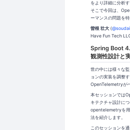
をより詳細に分析す
そこで今回は、Open
ーマンスの問題を特
曽根 壮大
(
@souda
Have Fun Tech
Spring Bo
観測性設計と
世の中には様々な監
ョンの実装を調整す
OpenTeleme
本セッションではOpen
キテクチャ設計について解
openteleme
法を紹介します。
このセッションを通