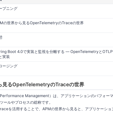
ープニング
PMの世界から見るOpenTelemetryのTraceの世界
憩
pring Boot 4.0で実装と監視を分離する — OpenTelemetryと
と実装
ロージング
るOpenTelemetryのTraceの世界
ion Performance Management）は、アプリケーションのパフ
ツールやプロセスの総称です。
tryのTraceを活用することで、APMの世界から見ると、アプリケー